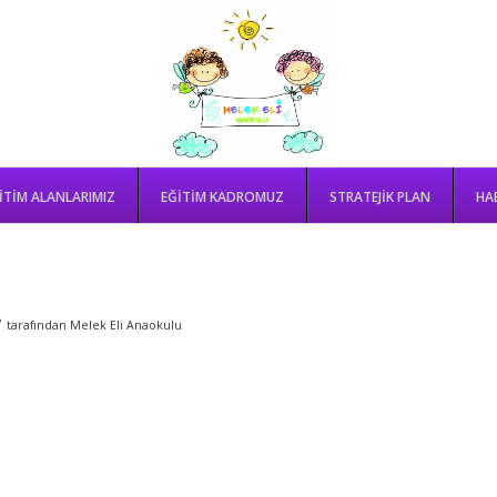
ITIM ALANLARIMIZ
EĞITIM KADROMUZ
STRATEJIK PLAN
HA
ITIM ALANLARIMIZ
EĞITIM KADROMUZ
STRATEJIK PLAN
HA
/
tarafından
Melek Eli Anaokulu