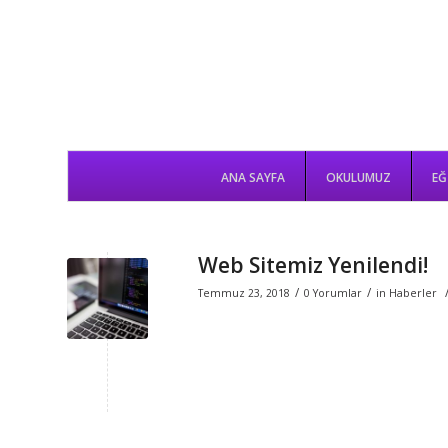
ANA SAYFA
OKULUMUZ
EĞ
ANA SAYFA
OKULUMUZ
EĞ
Web Sitemiz Yenilendi!
/
/
Temmuz 23, 2018
0 Yorumlar
in
Haberler