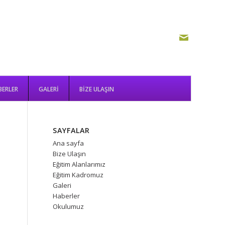
BERLER
GALERI
BIZE ULAŞIN
BERLER
GALERI
BIZE ULAŞIN
SAYFALAR
Ana sayfa
Bize Ulaşın
Eğitim Alanlarımız
Eğitim Kadromuz
Galeri
Haberler
Okulumuz